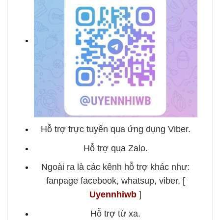
Hỗ trợ trực tuyến qua ứng dụng Viber.
Hỗ trợ qua Zalo.
Ngoài ra là các kênh hỗ trợ khác như:
fanpage facebook, whatsup, viber. [
Uyennhiwb
]
Hỗ trợ từ xa.