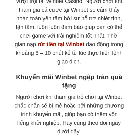
vượt trội tại Winbet Casino. Người chơi khi
tham gia cá cược tại Winbet sẽ cảm thấy
hoàn toàn yên tâm bởi sự hỗ trợ nhiệt tình,
tận tâm, luôn luôn đảm bảo giúp bạn có thể
chơi game với trải nghiệm tốt nhất. Thời
gian nạp
rút tiền tại Winbet
dao động trong
khoảng 5 – 10 phút kể từ lúc thực hiện lệnh
giao dịch.
Khuyến mãi Winbet ngập tràn quà
tặng
Người chơi khi tham gia trò chơi tại Winbet
chắc chắn sẽ bị mê hoặc bởi những chương
trình khuyến mãi, giúp bạn có thêm vốn
liếng khởi nghiệp. Hãy cùng theo dõi ngay
dưới đây.