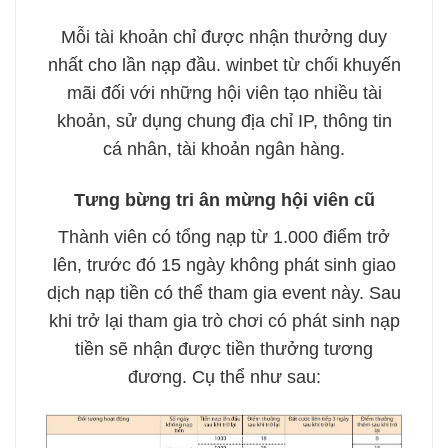
Mỗi tài khoản chỉ được nhận thưởng duy
nhất cho lần nạp đầu. winbet từ chối khuyến
mãi đối với những hội viên tạo nhiều tài
khoản, sử dụng chung địa chỉ IP, thông tin
cá nhân, tài khoản ngân hàng.
Tưng bừng tri ân mừng hội viên cũ
Thành viên có tổng nạp từ 1.000 điểm trở
lên, trước đó 15 ngày không phát sinh giao
dịch nạp tiền có thể tham gia event này. Sau
khi trở lại tham gia trò chơi có phát sinh nạp
tiền sẽ nhận được tiền thưởng tương
đương. Cụ thể như sau: