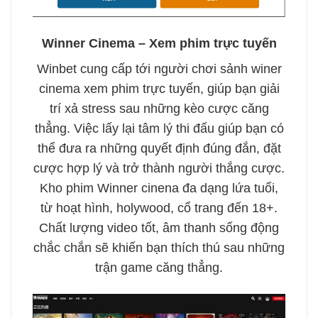
Winner Cinema – Xem phim trực tuyến
Winbet cung cấp tới người chơi sảnh winer
cinema xem phim trực tuyến, giúp bạn giải
trí xả stress sau những kèo cược căng
thẳng. Việc lấy lại tâm lý thi đấu giúp bạn có
thể đưa ra những quyết định đúng đắn, đặt
cược hợp lý và trở thành người thắng cược.
Kho phim Winner cinena đa dạng lứa tuổi,
từ hoạt hình, holywood, cổ trang đến 18+.
Chất lượng video tốt, âm thanh sống động
chắc chắn sẽ khiến bạn thích thú sau những
trận game căng thẳng.