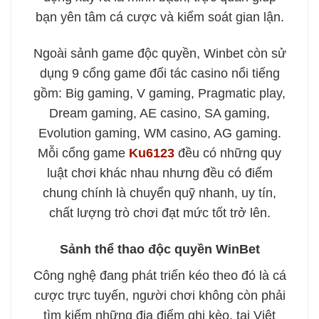
bạn yên tâm cá cược và kiểm soát gian lận.
Ngoài sảnh game độc quyền, Winbet còn sử
dụng 9 cổng game đối tác casino nổi tiếng
gồm: Big gaming, V gaming, Pragmatic play,
Dream gaming, AE casino, SA gaming,
Evolution gaming, WM casino, AG gaming.
Mỗi cổng game
Ku6123
đều có những quy
luật chơi khác nhau nhưng đều có điểm
chung chính là chuyển quỹ nhanh, uy tín,
chất lượng trò chơi đạt mức tốt trở lên.
Sảnh thể thao độc quyền WinBet
Công nghệ đang phát triển kéo theo đó là cá
cược trực tuyến, người chơi không còn phải
tìm kiếm những địa điểm ghi kèo, tại Việt