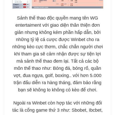
Sảnh thể thao độc quyền mang tên WG
entertaiment với giao diện thân thiện đơn
giản nhưng không kém phần hấp dẫn, bởi
những tỷ lệ cá cược được Winbet cho ra
những kèo cực thơm, chắc chắn người chơi
khi tham gia sẽ cảm nhận được sự tiện lợi
mà sảnh thể thao đem lại. Tất cả các bộ
môn thể thao như: Bóng đá, bóng rổ, quần
vợt, đua ngựa, golf, boxing.. với hơn 5.000
trận đấu diễn ra hàng tháng, đảm bảo rằng
bạn sẽ không lo không có kèo để chơi.
Ngoài ra Winbet còn hợp tác với những đối
tác là cổng game thứ 3 như: Sbobet, Ibcbet,