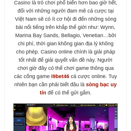
Casino là trò chơi phổ biến hơn bao giờ hết,
đối với những người đam mê cá cược tại
Việt Nam sẽ có ít cơ hội đi đến những sòng
bài nổi tiếng trên khắp thế giới như: Wynn,
Marina Bay Sands, Bellagio, Venetian…bởi
chi phí, thời gian không gian địa lý không
cho phép. Casino online chính là giải pháp
tốt nhất để giải quyết vấn đề này. Người
chơi giờ đây có thể chơi game thông qua
các cổng game
i9bet46
cá cược online. Tuy
nhiên bạn cần phải biết đâu là
sòng bạc uy
tín
để có thể gửi gắm.