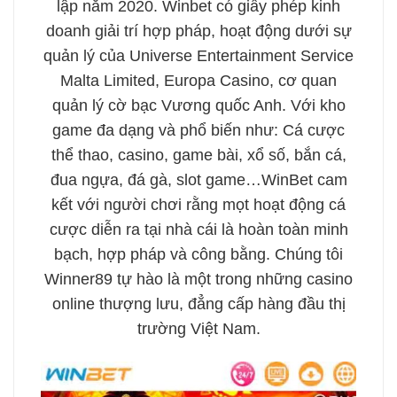
lập năm 2020. Winbet có giấy phép kinh
doanh giải trí hợp pháp, hoạt động dưới sự
quản lý của Universe Entertainment Service
Malta Limited, Europa Casino, cơ quan
quản lý cờ bạc Vương quốc Anh. Với kho
game đa dạng và phổ biến như: Cá cược
thể thao, casino, game bài, xổ số, bắn cá,
đua ngựa, đá gà, slot game…WinBet cam
kết với người chơi rằng mọt hoạt động cá
cược diễn ra tại nhà cái là hoàn toàn minh
bạch, hợp pháp và công bằng. Chúng tôi
Winner89 tự hào là một trong những casino
online thượng lưu, đẳng cấp hàng đầu thị
trường Việt Nam.