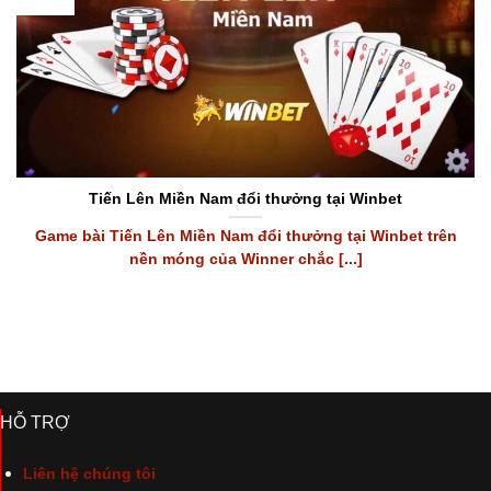
Tiến Lên Miền Nam đổi thưởng tại Winbet
Game bài Tiến Lên Miền Nam đổi thưởng tại Winbet trên
nền móng của Winner chắc [...]
HỖ TRỢ
Liên hệ chúng tôi