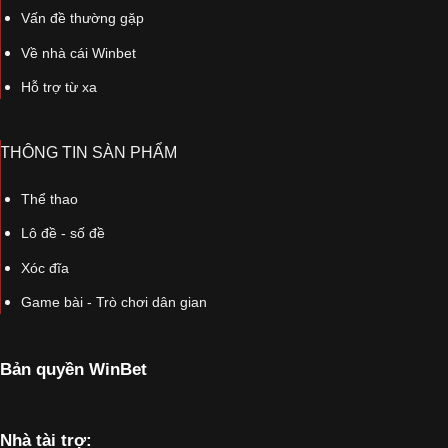
Vấn đề thường gặp
Về nhà cái Winbet
Hỗ trợ từ xa
THÔNG TIN SÀN PHẨM
Thể thao
Lô đề - số đề
Xóc đĩa
Game bài - Trò chơi dân gian
Bản quyền WinBet
Nhà tài trợ: