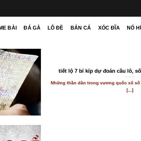
ME BÀI
ĐÁ GÀ
LÔ ĐỀ
BẮN CÁ
XÓC ĐĨA
NỔ H
tiết lộ 7 bí kíp dự đoán cầu lô, 
Những thần dân trong vương quốc xổ số 
[...]