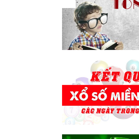
Th5
27
Th5