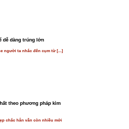
ể dễ dàng trúng lớn
 người ta nhắc đến cụm từ [...]
nhất theo phương pháp kìm
ẹp chắc hẳn vẫn còn nhiều mới