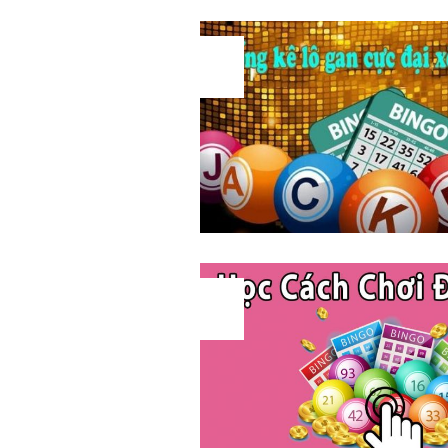
27
Th5
27
Th5