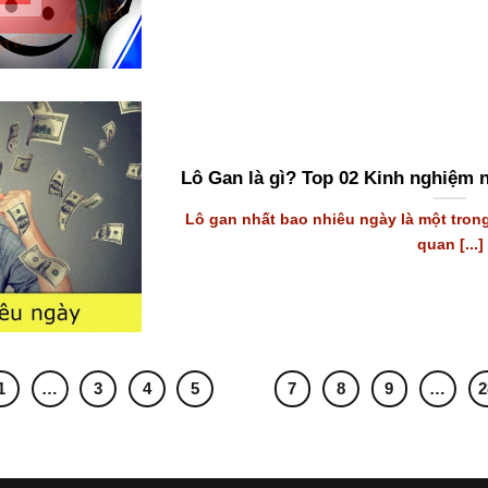
Lô Gan là gì? Top 02 Kinh nghiệm n
Lô gan nhất bao nhiêu ngày là một tron
quan [...]
1
…
3
4
5
6
7
8
9
…
2