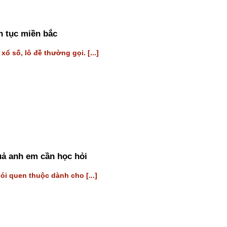
ên tục miền bắc
xổ số, lô đề thường gọi. [...]
uả anh em cần học hỏi
ói quen thuộc dành cho [...]