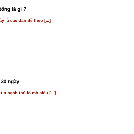
tổng là gì ?
y là các dàn đề theo [...]
 30 ngày
ín bạch thủ lô mb siêu [...]