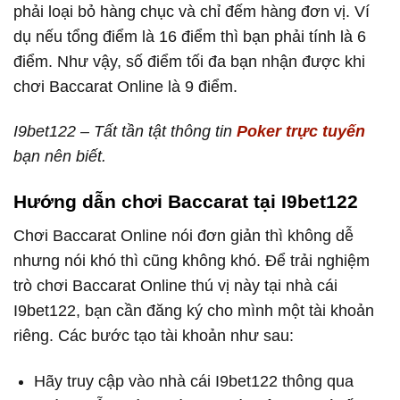
phải loại bỏ hàng chục và chỉ đếm hàng đơn vị. Ví
dụ nếu tổng điểm là 16 điểm thì bạn phải tính là 6
điểm. Như vậy, số điểm tối đa bạn nhận được khi
chơi Baccarat Online là 9 điểm.
I9bet122 – Tất tần tật thông tin
Poker trực tuyến
bạn nên biết.
Hướng dẫn chơi Baccarat tại I9bet122
Chơi Baccarat Online nói đơn giản thì không dễ
nhưng nói khó thì cũng không khó. Để trải nghiệm
trò chơi Baccarat Online thú vị này tại nhà cái
I9bet122, bạn cần đăng ký cho mình một tài khoản
riêng. Các bước tạo tài khoản như sau:
Hãy truy cập vào nhà cái I9bet122 thông qua