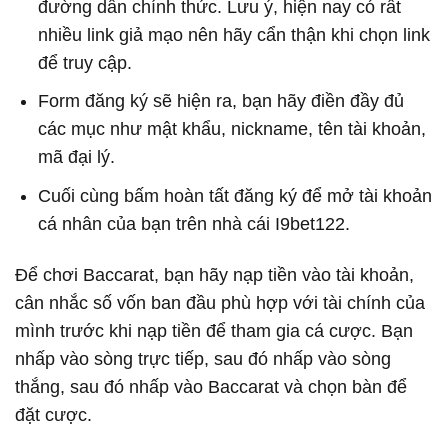
đường dẫn chính thức. Lưu ý, hiện nay có rất
nhiều link giả mạo nên hãy cẩn thận khi chọn link
để truy cập.
Form đăng ký sẽ hiện ra, bạn hãy điền đầy đủ
các mục như mật khẩu, nickname, tên tài khoản,
mã đại lý.
Cuối cùng bấm hoàn tất đăng ký để mở tài khoản
cá nhân của bạn trên nhà cái I9bet122.
Để chơi Baccarat, bạn hãy nạp tiền vào tài khoản,
cân nhắc số vốn ban đầu phù hợp với tài chính của
mình trước khi nạp tiền để tham gia cá cược. Bạn
nhấp vào sòng trực tiếp, sau đó nhấp vào sòng
thắng, sau đó nhấp vào Baccarat và chọn bàn để
đặt cược.