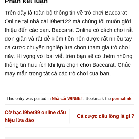
Phần kết luận
Trên đây là toàn bộ thông tin về trò chơi Baccarat
Online tại nhà cái I9bet122 mà chúng tôi muốn giới
thiệu đến các bạn. Baccarat Online có cách chơi rất
đơn giản và rất dễ kiếm tiền nên được rất nhiều tay
cá cược chuyên nghiệp lựa chọn tham gia trò chơi
này. Hi vọng với bài viết trên bạn sẽ có thêm những
thông tin hữu ích khi lựa chọn chơi Baccarat. Chúc
may mắn trong tất cả các trò chơi của bạn.
This entry was posted in
Nhà cái WINBET
. Bookmark the
permalink
.
Cờ bạc i9bet89 online dấu
Cá cược cầu lông là gì ?
hiệu lừa đảo