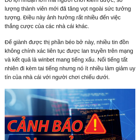
lượng thành viên mới đã tăng vọt ngoài sức tưởng
tượng. Điều này ảnh hưởng rất nhiều đến việc
thắng cược của các nhà cái khác.
Để giành được thị phần béo bở này, nhiều tin đồn
không chính xác liên tục được lan truyền trên mạng
và kết quả là winbet mang tiếng xấu. Nổi tiếng tất
nhiên đi kèm tai tiếng nhưng nó ít nhiều làm giảm uy
tín của nhà cái với người chơi chiếu dưới.