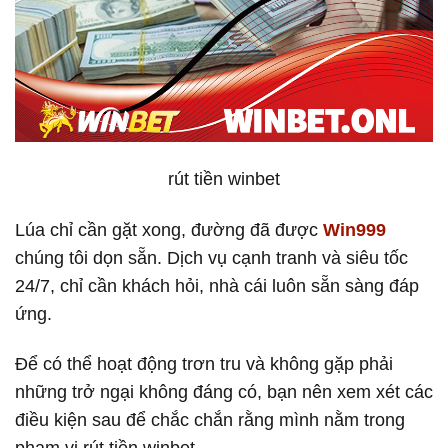
rút tiền winbet
Lúa chỉ cần gặt xong, đường đã được
Win999
chúng tôi dọn sẵn. Dịch vụ cạnh tranh và siêu tốc
24/7, chỉ cần khách hỏi, nhà cái luôn sẵn sàng đáp
ứng.
Để có thể hoạt động trơn tru và không gặp phải
những trở ngại không đáng có, bạn nên xem xét các
điều kiện sau để chắc chắn rằng mình nằm trong