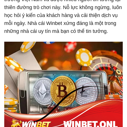
thiên đường trò chơi này. Nỗ lực không ngừng, luôn
học hỏi ý kiến ​​của khách hàng và cải thiện dịch vụ
mỗi ngày. Nhà cái Winbet xứng đáng là một trong
những nhà cái uy tín mà bạn có thể tin tưởng.