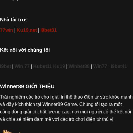
Nhà tài trợ:
77win
|
Ku19.net
|
I9bet81
Kết nối với chúng tôi
I9bet
|
Win 77
|
Kubet11
Ku19
|
Winbet88
|
Win77
|
I9bet41
Winner89 GIỚI THIỆU
Trải nghiệm các trò chơi giải trí thể thao điện tử sức khỏe mạnh
và đầy kích thích tại Winner89 Game. Chúng tôi tạo ra một
cộng đồng giải trí chất lượng cao, nơi mọi người có thể kết nối
và chia sẻ niềm đam mê với các trò chơi điện tử thú vị.