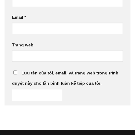
Email
*
Trang web
Lưu tên của tôi, email, và trang web trong trình
duyệt này cho lần bình luận kế tiếp của tôi.