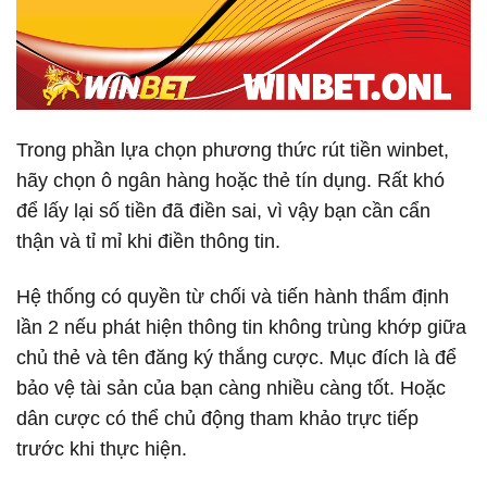
Trong phần lựa chọn phương thức rút tiền winbet,
hãy chọn ô ngân hàng hoặc thẻ tín dụng. Rất khó
để lấy lại số tiền đã điền sai, vì vậy bạn cần cẩn
thận và tỉ mỉ khi điền thông tin.
Hệ thống có quyền từ chối và tiến hành thẩm định
lần 2 nếu phát hiện thông tin không trùng khớp giữa
chủ thẻ và tên đăng ký thắng cược. Mục đích là để
bảo vệ tài sản của bạn càng nhiều càng tốt. Hoặc
dân cược có thể chủ động tham khảo trực tiếp
trước khi thực hiện.