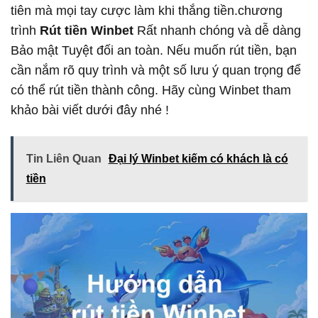
tiên mà mọi tay cược làm khi thắng tiền.chương
trình
Rút tiền Winbet
Rất nhanh chóng và dễ dàng
Bảo mật Tuyệt đối an toàn. Nếu muốn rút tiền, bạn
cần nắm rõ quy trình và một số lưu ý quan trọng để
có thể rút tiền thành công. Hãy cùng Winbet tham
khảo bài viết dưới đây nhé !
Tin Liên Quan
Đại lý Winbet kiếm có khách là có
tiền