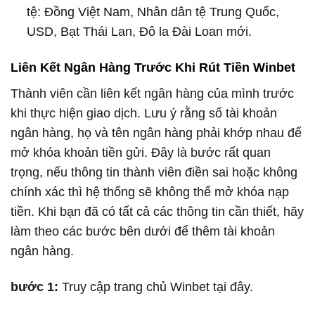
tệ: Đồng Việt Nam, Nhân dân tệ Trung Quốc,
USD, Bạt Thái Lan, Đô la Đài Loan mới.
Liên Kết Ngân Hàng Trước Khi Rút Tiền Winbet
Thành viên cần liên kết ngân hàng của mình trước
khi thực hiện giao dịch. Lưu ý rằng số tài khoản
ngân hàng, họ và tên ngân hàng phải khớp nhau để
mở khóa khoản tiền gửi. Đây là bước rất quan
trọng, nếu thông tin thành viên điền sai hoặc không
chính xác thì hệ thống sẽ không thể mở khóa nạp
tiền. Khi bạn đã có tất cả các thông tin cần thiết, hãy
làm theo các bước bên dưới để thêm tài khoản
ngân hàng.
bước 1:
Truy cập trang chủ Winbet tại đây.