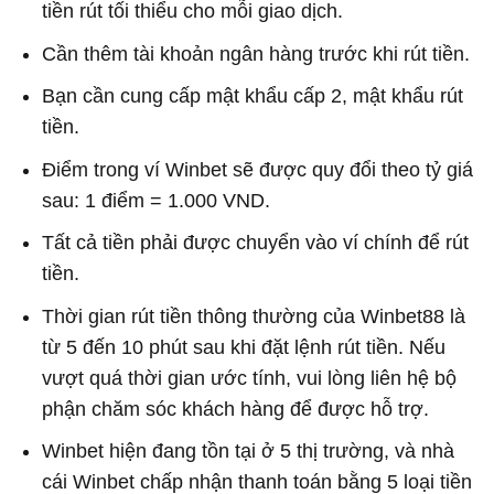
tiền rút tối thiểu cho mỗi giao dịch.
Cần thêm tài khoản ngân hàng trước khi rút tiền.
Bạn cần cung cấp mật khẩu cấp 2, mật khẩu rút
tiền.
Điểm trong ví Winbet sẽ được quy đổi theo tỷ giá
sau: 1 điểm = 1.000 VND.
Tất cả tiền phải được chuyển vào ví chính để rút
tiền.
Thời gian rút tiền thông thường của Winbet88 là
từ 5 đến 10 phút sau khi đặt lệnh rút tiền. Nếu
vượt quá thời gian ước tính, vui lòng liên hệ bộ
phận chăm sóc khách hàng để được hỗ trợ.
Winbet hiện đang tồn tại ở 5 thị trường, và nhà
cái Winbet chấp nhận thanh toán bằng 5 loại tiền