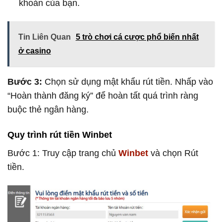
khoản của bạn.
Tin Liên Quan
5 trò chơi cá cược phổ biến nhất
ở casino
Bước 3:
Chọn sử dụng mật khẩu rút tiền. Nhấp vào
“Hoàn thành đăng ký” để hoàn tất quá trình ràng
buộc thẻ ngân hàng.
Quy trình rút tiền Winbet
Bước 1: Truy cập trang chủ
Winbet
và chọn Rút
tiền.