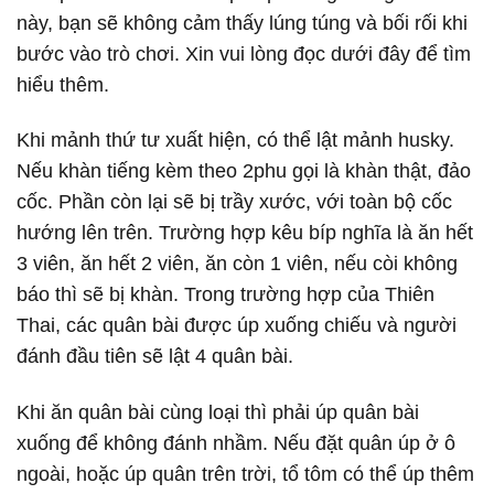
này, bạn sẽ không cảm thấy lúng túng và bối rối khi
bước vào trò chơi. Xin vui lòng đọc dưới đây để tìm
hiểu thêm.
Khi mảnh thứ tư xuất hiện, có thể lật mảnh husky.
Nếu khàn tiếng kèm theo 2phu gọi là khàn thật, đảo
cốc. Phần còn lại sẽ bị trầy xước, với toàn bộ cốc
hướng lên trên. Trường hợp kêu bíp nghĩa là ăn hết
3 viên, ăn hết 2 viên, ăn còn 1 viên, nếu còi không
báo thì sẽ bị khàn. Trong trường hợp của Thiên
Thai, các quân bài được úp xuống chiếu và người
đánh đầu tiên sẽ lật 4 quân bài.
Khi ăn quân bài cùng loại thì phải úp quân bài
xuống để không đánh nhầm. Nếu đặt quân úp ở ô
ngoài, hoặc úp quân trên trời, tổ tôm có thể úp thêm