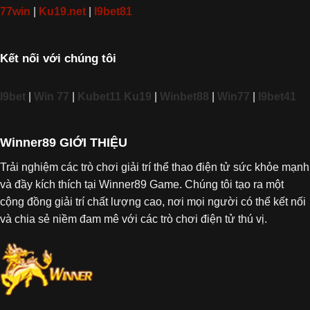
77win
|
Ku19.net
|
I9bet81
Kết nối với chúng tôi
I9bet
|
Win 77
|
Kubet11
Ku19
|
Winbet88
|
Win77
|
I9bet41
Winner89 GIỚI THIỆU
Trải nghiệm các trò chơi giải trí thể thao điện tử sức khỏe mạnh
và đầy kích thích tại Winner89 Game. Chúng tôi tạo ra một
cộng đồng giải trí chất lượng cao, nơi mọi người có thể kết nối
và chia sẻ niềm đam mê với các trò chơi điện tử thú vị.