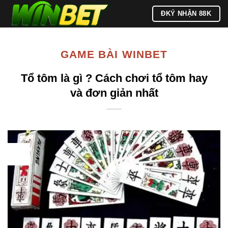
Skip
ĐKÝ NHẬN 88K
to
content
GAME BÀI WINBET
Tổ tôm là gì ? Cách chơi tổ tôm hay
và đơn giản nhất
30
Th1