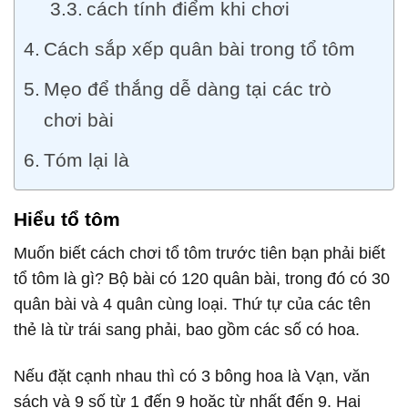
cách tính điểm khi chơi
Cách sắp xếp quân bài trong tổ tôm
Mẹo để thắng dễ dàng tại các trò
chơi bài
Tóm lại là
Hiểu tổ tôm
Muốn biết cách chơi tổ tôm trước tiên bạn phải biết
tổ tôm là gì? Bộ bài có 120 quân bài, trong đó có 30
quân bài và 4 quân cùng loại. Thứ tự của các tên
thẻ là từ trái sang phải, bao gồm các số có hoa.
Nếu đặt cạnh nhau thì có 3 bông hoa là Vạn, văn
sách và 9 số từ 1 đến 9 hoặc từ nhất đến 9. Hai