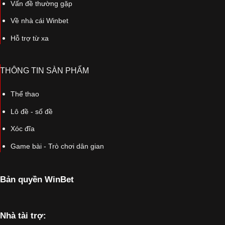
Vấn đề thường gặp
Về nhà cái Winbet
Hỗ trợ từ xa
THÔNG TIN SÀN PHẨM
Thể thao
Lô đề - số đề
Xóc đĩa
Game bài - Trò chơi dân gian
Bản quyền WinBet
Nhà tài trợ: