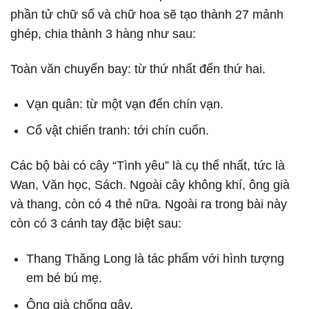
phần tử chữ số và chữ hoa sẽ tạo thành 27 mảnh
ghép, chia thành 3 hàng như sau:
Toàn văn chuyến bay: từ thứ nhất đến thứ hai.
Vạn quân: từ một vạn đến chín vạn.
Cổ vật chiến tranh: tới chín cuốn.
Các bộ bài có cây “Tình yêu” là cụ thể nhất, tức là
Wan, Văn học, Sách. Ngoài cây không khí, ông già
và thang, còn có 4 thẻ nữa. Ngoài ra trong bài này
còn có 3 cánh tay đặc biệt sau:
Thang Thăng Long là tác phẩm với hình tượng
em bé bú mẹ.
Ông già chống gậy.