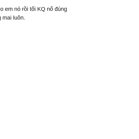
ho em nó rồi tối KQ nổ đúng
g mai luôn.