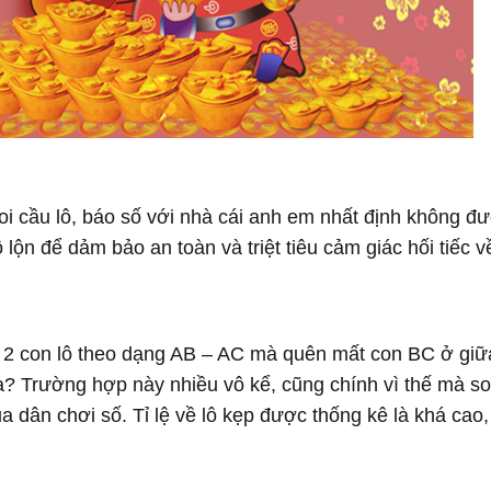
oi cầu lô, báo số với nhà cái anh em nhất định không đượ
lộn để dảm bảo an toàn và triệt tiêu cảm giác hối tiếc v
 2 con lô theo dạng AB – AC mà quên mất con BC ở giữa 
 Trường hợp này nhiều vô kể, cũng chính vì thế mà soi
a dân chơi số. Tỉ lệ về lô kẹp được thống kê là khá ca