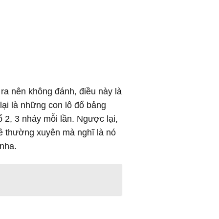
ra nên không đánh, điều này là
lại là những con lô đổ bảng
ổ 2, 3 nháy mỗi lần. Ngược lại,
 về thường xuyên mà nghĩ là nó
 nha.