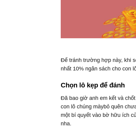
Để tránh trường hợp này, khi s
nhất 10% ngân sách cho con lô 
Chọn lô kẹp để đánh
Đã bao giờ anh em kết và chốt
con lô chúng màybỏ quên chưa?
một bí quyết vào bờ hữu ích củ
nha.