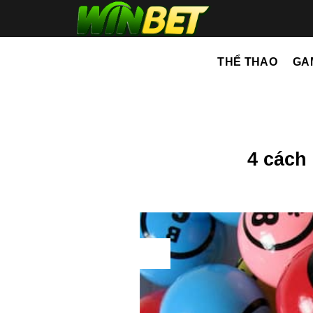
Skip
to
content
THỂ THAO
GA
4 cách
26
Th5