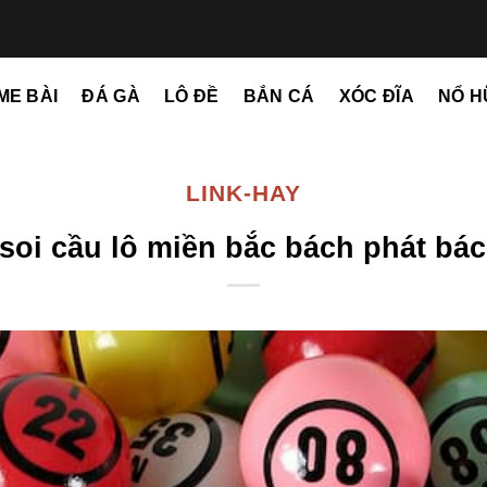
ME BÀI
ĐÁ GÀ
LÔ ĐỀ
BẮN CÁ
XÓC ĐĨA
NỔ H
LINK-HAY
 soi cầu lô miền bắc bách phát bác