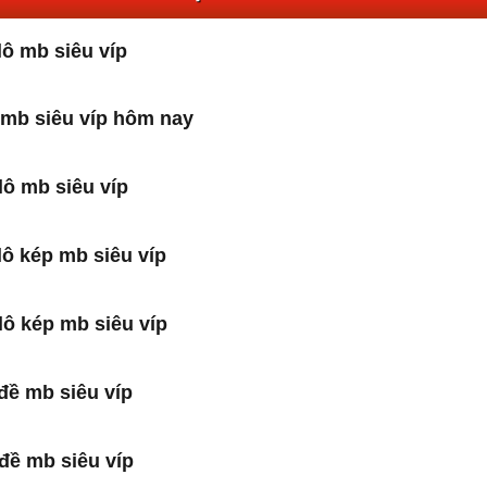
lô mb siêu víp
y mb siêu víp hôm nay
lô mb siêu víp
lô kép mb siêu víp
lô kép mb siêu víp
đề mb siêu víp
 đề mb siêu víp