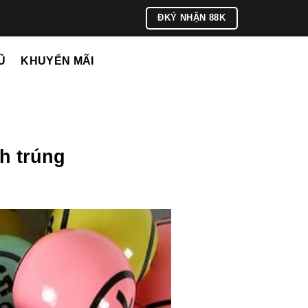
ĐKÝ NHẬN 88K
Ũ
KHUYẾN MÃI
h trúng