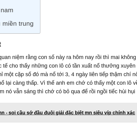
n nam
ủ miền trung
t
quan niệm rằng con số này ra hôm nay rồi thì mai không 
 tế cho thấy những con lô có tần xuất nổ thưởng xuyên 
 một cặp số đó mà nổ tới 3, 4 ngày liên tiếp thậm chí n
ệ nổ lại càng thấp. Vì thế anh em chớ có thấy một con lô
m nó vẫn sáng thì chớ có bỏ qua để rồi ngồi tiếc hùi hụi
mn - soi cầu sớ đầu đuôi giải đặc biệt mn siêu víp chính xác