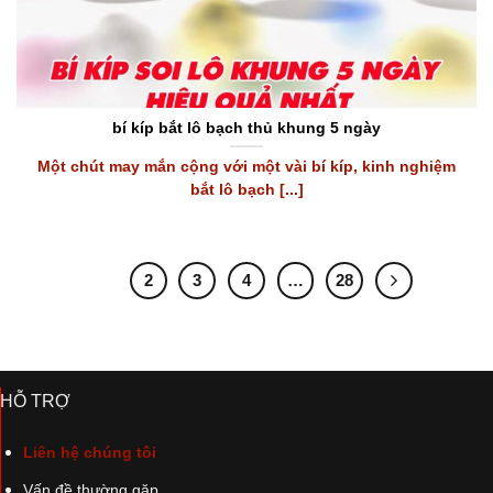
bí kíp bắt lô bạch thủ khung 5 ngày
Một chút may mắn cộng với một vài bí kíp, kinh nghiệm
bắt lô bạch [...]
1
2
3
4
…
28
HỖ TRỢ
Liên hệ chúng tôi
Vấn đề thường gặp