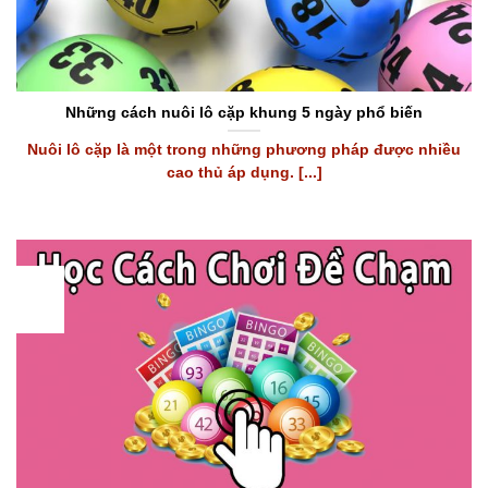
Những cách nuôi lô cặp khung 5 ngày phổ biến
Nuôi lô cặp là một trong những phương pháp được nhiều
cao thủ áp dụng. [...]
28
Th5