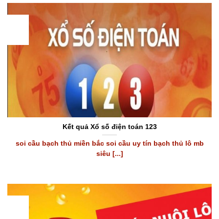
28
Th5
Kết quả Xổ số điện toán 123
soi cầu bạch thủ miền bắc soi cầu uy tín bạch thủ lô mb
siêu [...]
28
Th5