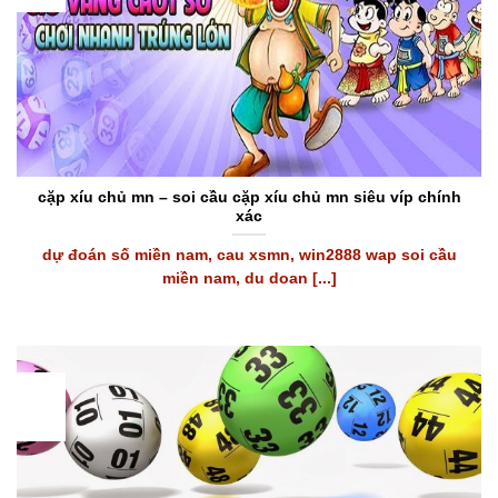
cặp xíu chủ mn – soi cầu cặp xíu chủ mn siêu víp chính
xác
dự đoán số miền nam, cau xsmn, win2888 wap soi cầu
miền nam, du doan [...]
28
Th5