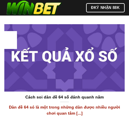
Skip
ĐKÝ NHẬN 88K
to
content
28
Th5
Cách soi dàn đề 64 số đánh quanh năm
Dàn đề 64 só là một trong những dàn được nhiều người
chơi quan tâm [...]