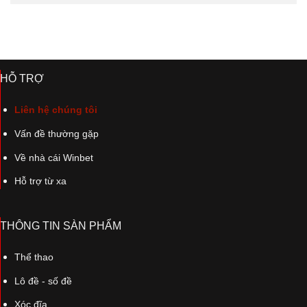
HỖ TRỢ
Liên hệ chúng tôi
Vấn đề thường gặp
Về nhà cái Winbet
Hỗ trợ từ xa
THÔNG TIN SÀN PHẨM
Thể thao
Lô đề - số đề
Xóc đĩa