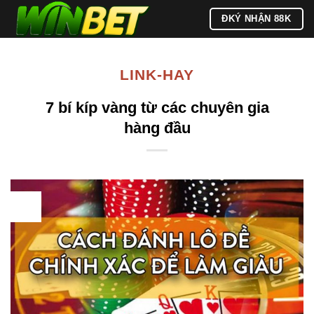
Skip
ĐKÝ NHẬN 88K
to
content
LINK-HAY
7 bí kíp vàng từ các chuyên gia
hàng đầu
27
Th5