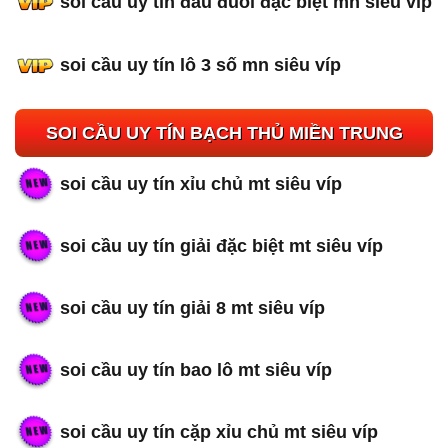
soi cầu uy tín đầu đuôi đặc biệt mn siêu víp
soi cầu uy tín lô 3 số mn siêu víp
SOI CẦU UY TÍN BẠCH THỦ MIỀN TRUNG
soi cầu uy tín xỉu chủ mt siêu víp
soi cầu uy tín giải đặc biệt mt siêu víp
soi cầu uy tín giải 8 mt siêu víp
soi cầu uy tín bao lô mt siêu víp
soi cầu uy tín cặp xỉu chủ mt siêu víp