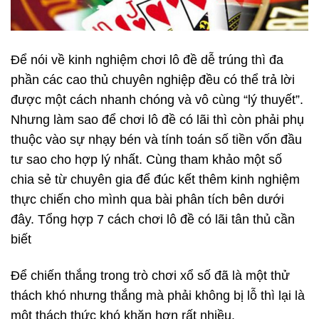
Để nói về kinh nghiệm chơi lô đề dễ trúng thì đa
phần các cao thủ chuyên nghiệp đều có thể trả lời
được một cách nhanh chóng và vô cùng “lý thuyết”.
Nhưng làm sao để chơi lô đề có lãi thì còn phải phụ
thuộc vào sự nhạy bén và tính toán số tiền vốn đầu
tư sao cho hợp lý nhất. Cùng tham khảo một số
chia sẻ từ chuyên gia để đúc kết thêm kinh nghiệm
thực chiến cho mình qua bài phân tích bên dưới
đây.
Tổng hợp 7 cách chơi lô đề có lãi tân thủ cần
biết
Để chiến thắng trong trò chơi xổ số đã là một thử
thách khó nhưng thắng mà phải không bị lỗ thì lại là
một thách thức khó khăn hơn rất nhiều.