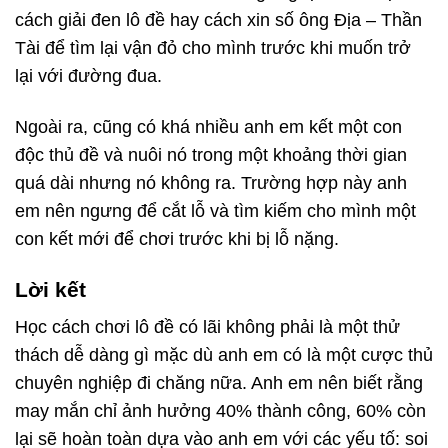
cách giải đen lô đề hay cách xin số ông Địa – Thần
Tài để tìm lại vận đỏ cho mình trước khi muốn trở
lại với đường đua.
Ngoài ra, cũng có khá nhiều anh em kết một con
độc thủ đề và nuôi nó trong một khoảng thời gian
quá dài nhưng nó không ra. Trường hợp này anh
em nên ngưng để cắt lỗ và tìm kiếm cho mình một
con kết mới để chơi trước khi bị lỗ nặng.
Lời kết
Học cách chơi lô đề có lãi không phải là một thử
thách dễ dàng gì mặc dù anh em có là một cược thủ
chuyên nghiệp đi chăng nữa. Anh em nên biết rằng
may mắn chỉ ảnh hưởng 40% thành công, 60% còn
lại sẽ hoàn toàn dựa vào anh em với các yếu tố: soi