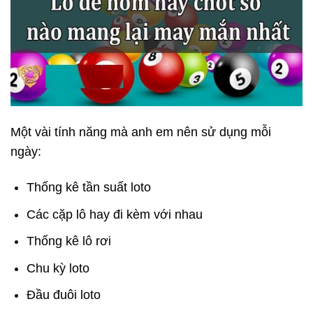
Một vài tính năng mà anh em nên sử dụng mỗi
ngày:
Thống kê tần suất loto
Các cặp lô hay đi kèm với nhau
Thống kê lô rơi
Chu kỳ loto
Đầu đuôi loto