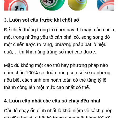
3. Luôn soi cầu trước khi chốt số
Để chiến thắng trong trò chơi này thì may mắn chỉ là
một trong những yếu tố cần phải có, song song đó
một chiến lược rõ ràng, phương pháp bắt lô hiệu
quả,… thì khả năng trúng số mới cao được.
Mặc dù không một cao thủ hay phương pháp nào
dám chắc 100% sẽ đoán trúng con số sẽ ra nhưng
nếu biết cách anh em hoàn toàn có thể tăng tỷ lệ
thành công lên một mức cao nhất có thể.
4. Luôn cập nhật các cầu số chạy đều nhất
Cầu lô chạy ổn định nhất là khái niệm về cách ghép
số giữa hai vị trí bất kỳ trong cùng một bảng KQXS