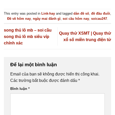
This entry was posted in
Link-hay
and tagged
dàn đề số
,
đề đầu đuôi
,
Đề về hôm nay
,
ngày mai đánh gì
,
soi cầu hôm nay
,
soicau247
.
song thủ lô mb – soi cầu
Quay thử XSMT | Quay thử
song thủ lô mb siêu víp
xổ số miền trung điện tử
chính xác
Để lại một bình luận
Email của bạn sẽ không được hiển thị công khai.
Các trường bắt buộc được đánh dấu
*
Bình luận
*