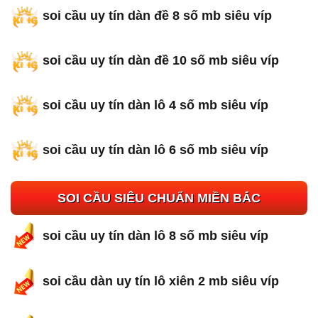
soi cầu uy tín dàn đề 8 số mb siêu víp
soi cầu uy tín dàn đề 10 số mb siêu víp
soi cầu uy tín dàn lô 4 số mb siêu víp
soi cầu uy tín dàn lô 6 số mb siêu víp
SOI CẦU SIÊU CHUẨN MIỀN BẮC
soi cầu uy tín dàn lô 8 số mb siêu víp
soi cầu dàn uy tín lô xiên 2 mb siêu víp