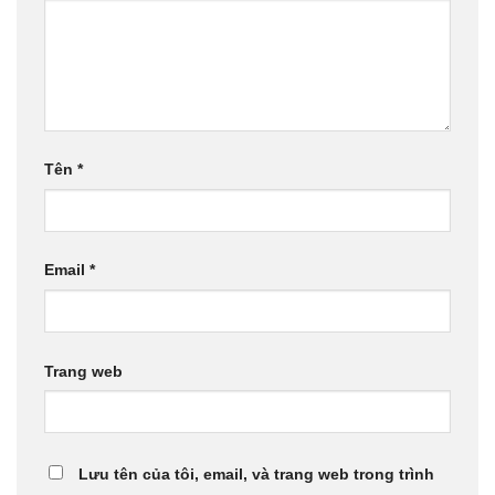
Tên
*
Email
*
Trang web
Lưu tên của tôi, email, và trang web trong trình