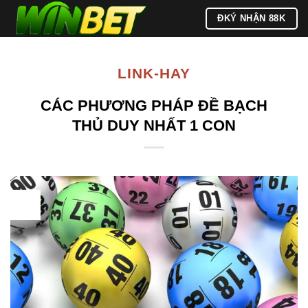
Skip
ĐKÝ NHẬN 88K
to
content
LINK-HAY
CÁC PHƯƠNG PHÁP ĐỀ BẠCH
THỦ DUY NHẤT 1 CON
27
Th5