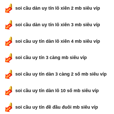
soi cầu dàn uy tín lô xiên 2 mb siêu víp
soi cầu dàn uy tín lô xiên 3 mb siêu víp
soi cầu uy tín dàn lô xiên 4 mb siêu víp
soi cầu uy tín 3 càng mb siêu víp
soi cầu uy tín dàn 3 càng 2 số mb siêu víp
soi cầu uy tín dàn lô 10 số mb siêu víp
soi cầu uy tín đề đầu đuôi mb siêu víp