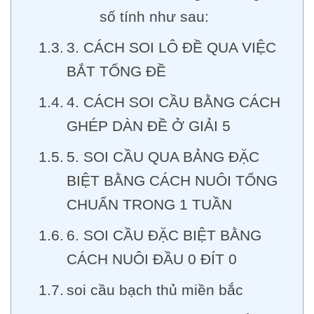
số tính như sau:
3. CÁCH SOI LÔ ĐỀ QUA VIỆC
BẮT TỔNG ĐỀ
4. CÁCH SOI CẦU BẰNG CÁCH
GHÉP DÀN ĐỀ Ở GIẢI 5
5. SOI CẦU QUA BẢNG ĐẶC
BIỆT BẰNG CÁCH NUÔI TỔNG
CHUẨN TRONG 1 TUẦN
6. SOI CẦU ĐẶC BIỆT BẰNG
CÁCH NUÔI ĐẦU 0 ĐÍT 0
soi cầu bạch thủ miền bắc