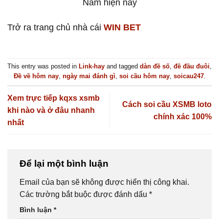
Nam hiện nay
Trở ra trang chủ nhà cái
WIN BET
This entry was posted in
Link-hay
and tagged
dàn đề số
,
đề đầu đuôi
,
Đề về hôm nay
,
ngày mai đánh gì
,
soi cầu hôm nay
,
soicau247
.
Xem trực tiếp kqxs xsmb
Cách soi cầu XSMB loto
khi nào và ở đâu nhanh
chính xác 100%
nhất
Để lại một bình luận
Email của bạn sẽ không được hiển thị công khai.
Các trường bắt buộc được đánh dấu
*
Bình luận
*