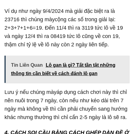
Ví dụ như ngày 9/4/2024 mà giải đặc biệt ra là
23716 thì chúng màycộng các số trong giải lại:
2+3+7+1+6=19. Đến 11/4 thì ra 3119 tức lô về 19
và ngày 12/4 thì ra 08419 tức lô cũng về con 19,
thậm chí tỷ lệ về lô này còn 2 ngày liên tiếp.
Tin Liên Quan
Lô gan là gì? Tất tần tật những
thông tin cần biết về cách đánh lô gan
Lưu ý nếu chúng màyáp dụng cách chơi này thì chỉ
nên nuôi trong 7 ngày, còn nếu như kéo dài trên 7
ngày mà không về thì cần phải chuyển sang hướng
khác nhưng thường thì chỉ cẩn 2-5 ngày là lô sẽ ra.
4. CÁCH SOI CẦU BẰNG CÁCH GHÉP DÀN ĐỀ Ở