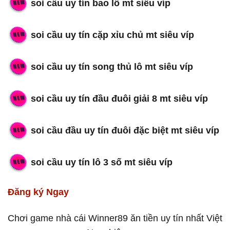
soi cầu uy tín bao lô mt siêu víp
soi cầu uy tín cặp xỉu chủ mt siêu víp
soi cầu uy tín song thủ lô mt siêu víp
soi cầu uy tín đầu đuôi giải 8 mt siêu víp
soi cầu đầu uy tín đuôi đặc biệt mt siêu víp
soi cầu uy tín lô 3 số mt siêu víp
Đăng ký Ngay
Chơi game nhà cái Winner89 ăn tiền uy tín nhất Việt