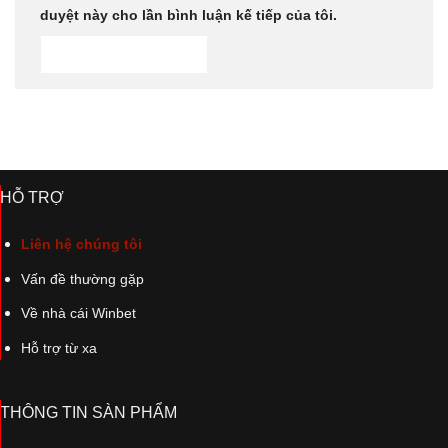
duyệt này cho lần bình luận kế tiếp của tôi.
HỖ TRỢ
Liên hệ chúng tôi
Vấn đề thường gặp
Về nhà cái Winbet
Hỗ trợ từ xa
THÔNG TIN SÀN PHẨM