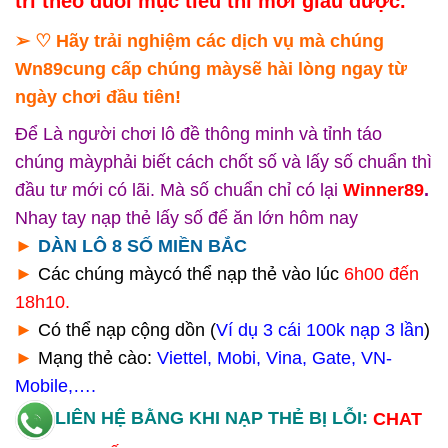
trì theo đuổi mục tiêu thì mới giàu được.
➢ ♡ Hãy trải nghiệm các dịch vụ mà chúng
Wn89cung cấp chúng màysẽ hài lòng ngay từ
ngày chơi đầu tiên!
Để Là người chơi lô đề thông minh và tỉnh táo
chúng màyphải biết cách chốt số và lấy số chuẩn thì
đầu tư mới có lãi. Mà số chuẩn chỉ có lại
Winner89
.
Nhay tay nạp thẻ lấy số để ăn lớn hôm nay
►
DÀN LÔ 8 SỐ MIỀN BẮC
►
Các chúng màycó thể nạp thẻ vào lúc
6h00 đến
18h10.
►
Có thể nạp cộng dồn (
Ví dụ 3 cái 100k nạp 3 lần
)
►
Mạng thẻ cào:
Viettel, Mobi, Vina, Gate, VN-
Mobile,….
LIÊN HỆ BẰNG KHI NẠP THẺ BỊ LỖI:
CHAT