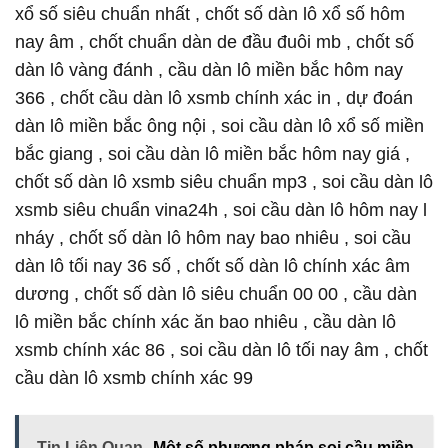
xổ số siêu chuẩn nhất , chốt số dàn lô xổ số hôm
nay âm , chốt chuẩn dàn de đầu đuôi mb , chốt số
dàn lô vàng đánh , cầu dàn lô miền bắc hôm nay
366 , chốt cầu dàn lô xsmb chính xác in , dự đoán
dàn lô miền bắc ông nội , soi cầu dàn lô xổ số miền
bắc giang , soi cầu dàn lô miền bắc hôm nay giá ,
chốt số dàn lô xsmb siêu chuẩn mp3 , soi cầu dàn lô
xsmb siêu chuẩn vina24h , soi cầu dàn lô hôm nay l
nháy , chốt số dàn lô hôm nay bao nhiêu , soi cầu
dàn lô tối nay 36 số , chốt số dàn lô chính xác âm
dương , chốt số dàn lô siêu chuẩn 00 00 , cầu dàn
lô miền bắc chính xác ăn bao nhiêu , cầu dàn lô
xsmb chính xác 86 , soi cầu dàn lô tối nay âm , chốt
cầu dàn lô xsmb chính xác 99
Tin Liên Quan
Một số phương pháp soi cầu miền