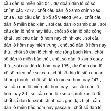
cầu dàn lô miền bắc 04 , dự đoán dàn lô xổ số
chính xác 7777 , chốt cầu dàn lô xsmb chính xác
chưa , soi cầu dàn lô xổ số vietlott 6/45 , chốt cầu
dàn lô miền bắc xiên , soi cau dàn lo xsmb qua , soi
cầu dàn lô hôm nay liêu , chốt số dàn lô bắc công
khai , soi cau dàn lô hom nay chinh xac , soi cầu
dàn lô hôm nay miền trung , chốt số dàn lô hôm nay
thủ , chốt số dàn lô chính xác rông bạch kim , chốt
số dàn lô miền bắc thủ , chốt số dàn lô xsmb quay
thử , soi cầu dàn lô hôm nay 135 , dự đoán dàn lô
xổ số miền bắc soi cầu , chốt số dàn lô siêu chuẩn
khung thành , chốt số dàn lô xổ số hôm nay 247 ,
soi cầu dàn lô miễn phí hôm nay , soi cầu dàn lô
hôm nay 3d , soi cầu dàn lô xsmb chính xác lô đề ,
chốt số dàn lô xsmb chính xác gan đặc biệt , cầu
dàn lô miền bắc hôm nay pascale , chốt số dàn lô