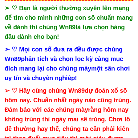
➢ ♡ Bạn là người thường xuyên lên mạng
để tìm cho mình những con số chuẩn mang
về đánh thì chúng Wn89là lựa chọn hàng
đầu dành cho bạn!
➢ ♡ Mọi con số đưa ra đều được chúng
Wn89phân tích và chọn lọc kỹ càng mục
đích mang lại cho chúng màymột sân chơi
uy tín và chuyên nghiệp!
➢ ♡ Hãy cùng chúng Wn89dự đoán xổ số
hôm nay. Chuẩn nhất ngày nào cũng trúng.
Đảm bảo với các chúng màyrằng hôm nay
không trúng thì ngày mai sẽ trúng. Chơi lô
đề thường hay thế, chúng ta cần phải kiên