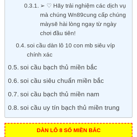
➢ ♡ Hãy trải nghiệm các dịch vụ
mà chúng Wn89cung cấp chúng
màysẽ hài lòng ngay từ ngày
chơi đầu tiên!
soi cầu dàn lô 10 con mb siêu víp
chính xác
soi cầu bạch thủ miền bắc
soi cầu siêu chuẩn miền bắc
soi cầu bạch thủ miền nam
soi cầu uy tín bạch thủ miền trung
DÀN LÔ 8 SỐ MIỀN BẮC