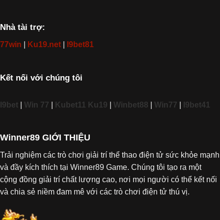
Nhà tài trợ:
77win
|
Ku19.net
|
I9bet81
Kết nối với chúng tôi
I9bet
|
Win 77
|
Kubet11
Ku19
|
Winbet88
|
Win77
|
I9bet41
Winner89 GIỚI THIỆU
Trải nghiệm các trò chơi giải trí thể thao điện tử sức khỏe mạnh
và đầy kích thích tại Winner89 Game. Chúng tôi tạo ra một
cộng đồng giải trí chất lượng cao, nơi mọi người có thể kết nối
và chia sẻ niềm đam mê với các trò chơi điện tử thú vị.