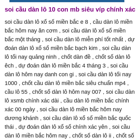
soi cầu dàn lô 10 con mb siêu víp chính xác
soi cầu dàn lô xổ số miền bắc e 8 , cầu dàn lô miền
bắc hôm nay ăn cơm , soi cầu dàn lô xổ số miền
bắc một tháng , soi cầu dàn lô miễn phí tốt nhất , dự
đoán dàn lô xổ số miền bắc bạch kim , soi cầu dàn
lô tối nay quảng ninh , chốt dàn đề , chốt số dàn lô
êch , dự đoán dàn lô miền bắc 4 tháng 3 , soi cầu
dàn lô hôm nay danh con gi , soi cầu dàn lô tối nay
1000 , chốt cầu dàn lô miền bắc siêu chuẩn mp4 ,
cầu lô 55 , chốt số dàn lô hôm nay 007 , soi cầu dàn
lô xsmb chính xác dài , cầu dàn lô miền bắc chính
xác 00 ngày , soi cầu dàn lô miền bắc hôm nay
dương khánh , soi cầu dàn lô xổ số miền bắc quốc
thái , dự đoán dàn lô xổ số chính xác yên , soi cầu
dàn lô miền bắc hôm nay , chốt số dàn lô ii , chốt số