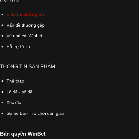
Liên hệ chúng tôi
Vấn đề thường gặp
Về nhà cái Winbet
Hỗ trợ từ xa
THÔNG TIN SÀN PHẨM
Thể thao
Lô đề - số đề
Xóc đĩa
Game bài - Trò chơi dân gian
Bản quyền WinBet