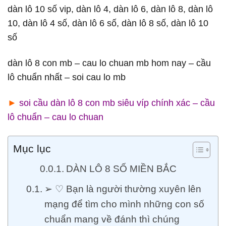
dàn lô 10 số vip, dàn lô 4, dàn lô 6, dàn lô 8, dàn lô
10, dàn lô 4 số, dàn lô 6 số, dàn lô 8 số, dàn lô 10
số
dàn lô 8 con mb – cau lo chuan mb hom nay – cầu
lô chuẩn nhất – soi cau lo mb
►
soi cầu dàn lô 8 con mb siêu víp chính xác – cầu
lô chuẩn – cau lo chuan
Mục lục
DÀN LÔ 8 SỐ MIỀN BẮC
➢ ♡ Bạn là người thường xuyên lên
mạng để tìm cho mình những con số
chuẩn mang về đánh thì chúng