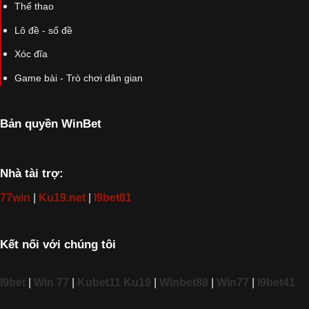
Thể thao
Lô đề - số đề
Xóc đĩa
Game bài - Trò chơi dân gian
Bản quyền WinBet
Nhà tài trợ:
77win
|
Ku19.net
|
I9bet81
Kết nối với chúng tôi
I9bet
|
Win 77
|
Kubet11
Ku19
|
Winbet88
|
Win77
|
I9bet41