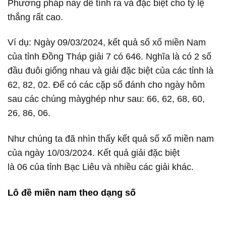
Phương pháp này dễ tính ra và đặc biệt cho tỷ lệ
thắng rất cao.
Ví dụ: Ngày 09/03/2024, kết quả số xố miền Nam
của tỉnh Đồng Tháp giải 7 có 646. Nghĩa là có 2 số
đầu đuôi giống nhau và giải đặc biệt của các tỉnh là
62, 82, 02. Để có các cặp số đánh cho ngày hôm
sau các chúng màyghép như sau: 66, 62, 68, 60,
26, 86, 06.
Như chúng ta đã nhìn thấy kết quả số xố miền nam
của ngày 10/03/2024. Kết quả giải đặc biệt
là 06 của tỉnh Bạc Liêu và nhiều các giải khác.
Lô đề miền nam theo dạng số