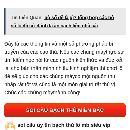
Tin Liên Quan
bộ số đề là gì? tổng hợp các bộ
số lô đề cứ đánh là ăn sạch tiền nhà cái
Đây là các thông tin và một số phương pháp bí
truyền của các cao thủ. Nếu các chúng màythực sự
tìm kiếm học hỏi từ các nguồn kiến thức và đúc kết
lại cho bản thân mình nhiều kinh nghiệm thì chơi lô
đề sẽ giúp cho các chúng màycó một nguôn thu
nhấp rất tốt và cũng là một môn giải trí rất thú vị.
Chúc các chúng màythành công!
SOI CẦU BẠCH THỦ MIỀN BẮC
soi cầu uy tín bạch thủ lô mb siêu víp