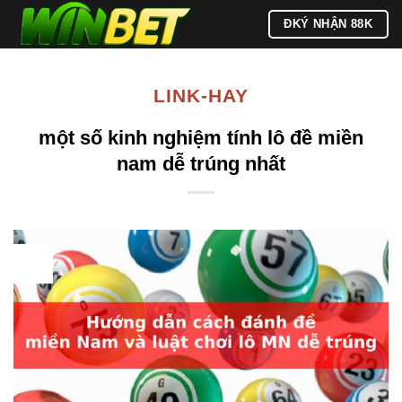
Skip
ĐKÝ NHẬN 88K
to
content
LINK-HAY
một số kinh nghiệm tính lô đề miền
nam dễ trúng nhất
27
Th5