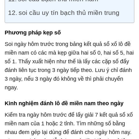
soi cầu uy tín bạch thủ miền trung
Phương pháp kẹp số
Soi ngày hôm trước trong bảng kết quả sổ xố lô đề
miền nam có các mà kẹp giữa hai số 0, hai số 5, hai
số 1. Thấy xuất hiện như thế là lấy các cặp số đấy
đánh liên tục trong 3 ngày tiếp theo. Lưu ý chỉ đánh
3 ngày, nếu 3 ngày đó không về thì phải chuyển
ngay.
Kinh nghiệm đánh lô đề miền nam theo ngày
Kiểm tra ngày hôm trước để lấy giải 7 kết quả sổ xố
miền nam của 1 hoặc 2 tỉnh. Tìm những số bằng
nhau đem gép lại dùng để đánh cho ngày hôm nay.