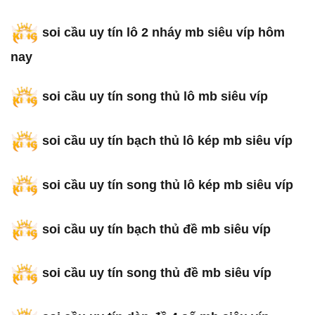
soi cầu uy tín lô 2 nháy mb siêu víp hôm
nay
soi cầu uy tín song thủ lô mb siêu víp
soi cầu uy tín bạch thủ lô kép mb siêu víp
soi cầu uy tín song thủ lô kép mb siêu víp
soi cầu uy tín bạch thủ đề mb siêu víp
soi cầu uy tín song thủ đề mb siêu víp