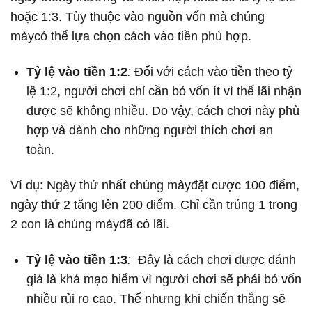
hoặc 1:3. Tùy thuộc vào nguồn vốn mà chúng
màycó thể lựa chọn cách vào tiền phù hợp.
Tỷ lệ vào tiền 1:2
:
Đối với cách vào tiền theo tỷ
lệ 1:2, người chơi chỉ cần bỏ vốn ít vì thế lãi nhận
được sẽ không nhiều. Do vậy, cách chơi này phù
hợp và dành cho những người thích chơi an
toàn.
Ví dụ: Ngày thứ nhất chúng màyđặt cược 100 điểm,
ngày thứ 2 tăng lên 200 điểm. Chỉ cần trúng 1 trong
2 con là chúng màyđã có lãi.
Tỷ lệ vào tiền 1:3
:
Đây là cách chơi được đánh
giá là khá mạo hiểm vì người chơi sẽ phải bỏ vốn
nhiều rủi ro cao. Thế nhưng khi chiến thắng sẽ