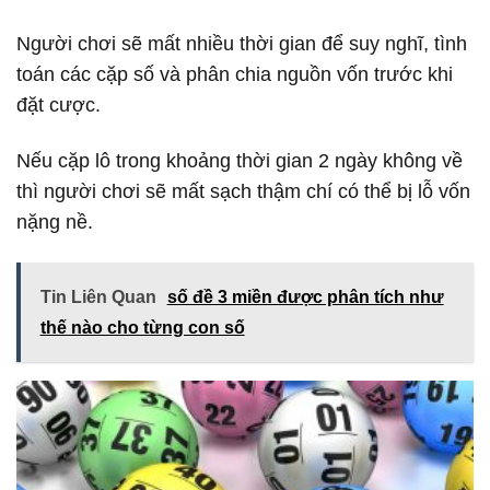
Người chơi sẽ mất nhiều thời gian để suy nghĩ, tình
toán các cặp số và phân chia nguồn vốn trước khi
đặt cược.
Nếu cặp lô trong khoảng thời gian 2 ngày không về
thì người chơi sẽ mất sạch thậm chí có thể bị lỗ vốn
nặng nề.
Tin Liên Quan
số đề 3 miền được phân tích như
thế nào cho từng con số