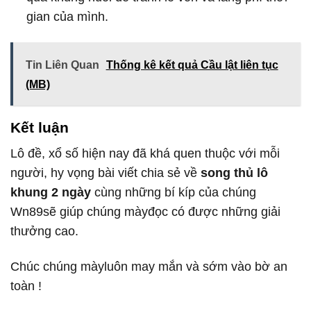
gian của mình.
Tin Liên Quan
Thống kê kết quả Cầu lật liên tục
(MB)
Kết luận
Lô đề, xổ số hiện nay đã khá quen thuộc với mỗi
người, hy vọng bài viết chia sẻ về
song thủ lô
khung 2 ngày
cùng những bí kíp của chúng
Wn89sẽ giúp chúng màyđọc có được những giải
thưởng cao.
Chúc chúng màyluôn may mắn và sớm vào bờ an
toàn !