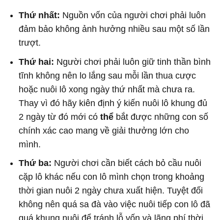
Thứ nhất:
Nguồn vốn của người chơi phải luôn
đảm bảo không ảnh hưởng nhiều sau một số lần
trượt.
Thứ hai:
Người chơi phải luôn giữ tinh thần bình
tĩnh không nên lo lắng sau mỗi lần thua cược
hoặc nuôi lô xong ngày thứ nhất mà chưa ra.
Thay vì đó hãy kiên định ý kiến nuôi lô khung đủ
2 ngày từ đó mới có
thể
bắt được những con số
chính xác cao mang về giải thưởng lớn cho
mình.
Thứ ba:
Người chơi cần biết cách bỏ cầu nuôi
cặp lô khác nếu con lô mình chọn trong khoảng
thời gian nuôi 2 ngày chưa xuất hiện. Tuyệt đối
không nên quá sa đà vào việc nuôi tiếp con lô đã
quá khung nuôi để tránh lỗ vốn và lãng phí thời