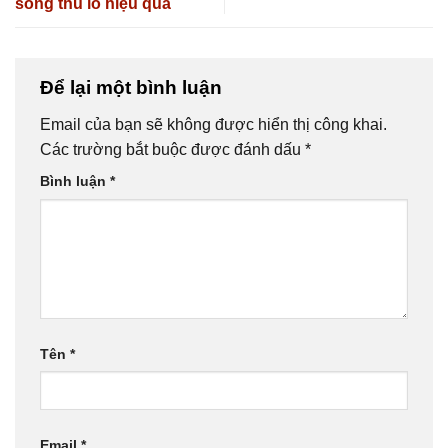
song thủ lô hiệu quả
Để lại một bình luận
Email của bạn sẽ không được hiển thị công khai.
Các trường bắt buộc được đánh dấu
*
Bình luận
*
Tên
*
Email
*