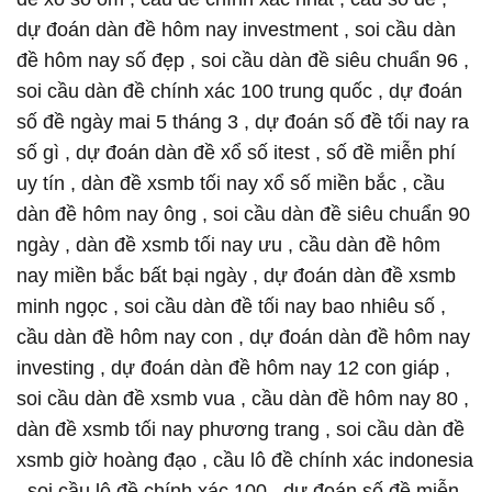
dự đoán dàn đề hôm nay investment , soi cầu dàn
đề hôm nay số đẹp , soi cầu dàn đề siêu chuẩn 96 ,
soi cầu dàn đề chính xác 100 trung quốc , dự đoán
số đề ngày mai 5 tháng 3 , dự đoán số đề tối nay ra
số gì , dự đoán dàn đề xổ số itest , số đề miễn phí
uy tín , dàn đề xsmb tối nay xổ số miền bắc , cầu
dàn đề hôm nay ông , soi cầu dàn đề siêu chuẩn 90
ngày , dàn đề xsmb tối nay ưu , cầu dàn đề hôm
nay miền bắc bất bại ngày , dự đoán dàn đề xsmb
minh ngọc , soi cầu dàn đề tối nay bao nhiêu số ,
cầu dàn đề hôm nay con , dự đoán dàn đề hôm nay
investing , dự đoán dàn đề hôm nay 12 con giáp ,
soi cầu dàn đề xsmb vua , cầu dàn đề hôm nay 80 ,
dàn đề xsmb tối nay phương trang , soi cầu dàn đề
xsmb giờ hoàng đạo , cầu lô đề chính xác indonesia
, soi cầu lô đề chính xác 100 , dự đoán số đề miễn