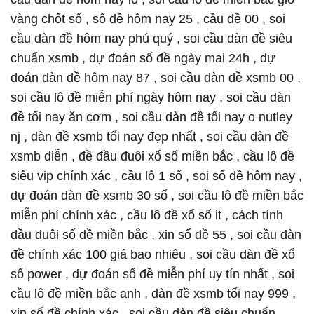
vàng chốt số , số đề hôm nay 25 , cầu đề 00 , soi
cầu dàn đề hôm nay phú quý , soi cầu dàn đề siêu
chuẩn xsmb , dự đoán số đề ngày mai 24h , dự
đoán dàn đề hôm nay 87 , soi cầu dàn đề xsmb 00 ,
soi cầu lô đề miễn phí ngày hôm nay , soi cầu dàn
đề tối nay ăn cơm , soi cầu dàn đề tối nay o nutley
nj , dàn đề xsmb tối nay đẹp nhất , soi cầu dàn đề
xsmb diễn , đề đầu đuôi xổ số miền bắc , cầu lô đề
siêu vip chính xác , cầu lô 1 số , soi số đề hôm nay ,
dự đoán dàn đề xsmb 30 số , soi cầu lô đề miền bắc
miễn phí chính xác , cầu lô đề xổ số it , cách tính
đầu đuôi số đề miền bắc , xin số đề 55 , soi cầu dàn
đề chính xác 100 giá bao nhiêu , soi cầu dàn đề xổ
số power , dự đoán số đề miễn phí uy tín nhất , soi
cầu lô đề miền bắc anh , dàn đề xsmb tối nay 999 ,
xin số đề chính xác , soi cầu dàn đề siêu chuẩn