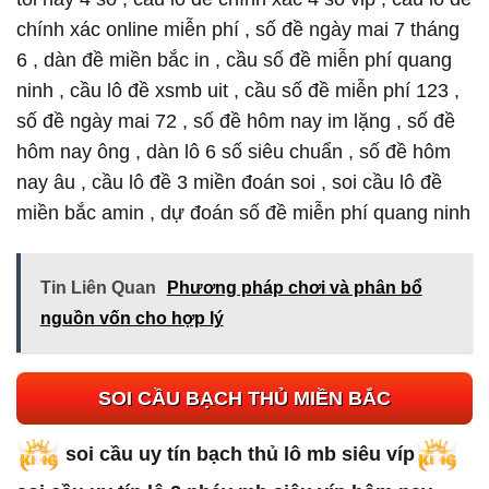
chính xác online miễn phí , số đề ngày mai 7 tháng
6 , dàn đề miền bắc in , cầu số đề miễn phí quang
ninh , cầu lô đề xsmb uit , cầu số đề miễn phí 123 ,
số đề ngày mai 72 , số đề hôm nay im lặng , số đề
hôm nay ông , dàn lô 6 số siêu chuẩn , số đề hôm
nay âu , cầu lô đề 3 miền đoán soi , soi cầu lô đề
miền bắc amin , dự đoán số đề miễn phí quang ninh
Tin Liên Quan
Phương pháp chơi và phân bổ
nguồn vốn cho hợp lý
SOI CẦU BẠCH THỦ MIỀN BẮC
soi cầu uy tín bạch thủ lô mb siêu víp