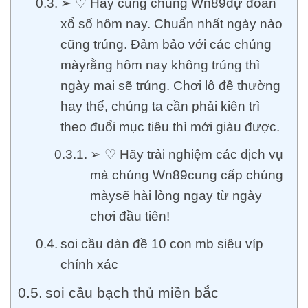
➢ ♡ Hãy cùng chúng Wn89dự đoán
xổ số hôm nay. Chuẩn nhất ngày nào
cũng trúng. Đảm bảo với các chúng
màyrằng hôm nay không trúng thì
ngày mai sẽ trúng. Chơi lô đề thường
hay thế, chúng ta cần phải kiên trì
theo đuổi mục tiêu thì mới giàu được.
➢ ♡ Hãy trải nghiệm các dịch vụ
mà chúng Wn89cung cấp chúng
màysẽ hài lòng ngay từ ngày
chơi đầu tiên!
soi cầu dàn đề 10 con mb siêu víp
chính xác
soi cầu bạch thủ miền bắc