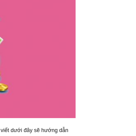
i viết dưới đây sẽ hướng dẫn