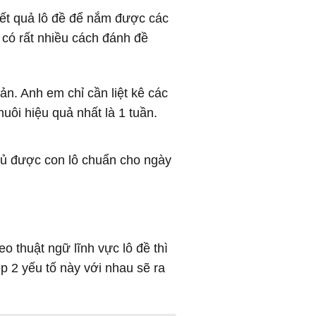
kết quả lô đề để nắm được các
 có rất nhiều cách đánh đề
n. Anh em chỉ cần liệt kê các
uôi hiệu quả nhất là 1 tuần.
hủ được con lô chuẩn cho ngày
 thuật ngữ lĩnh vực lô đề thì
p 2 yếu tố này với nhau sẽ ra