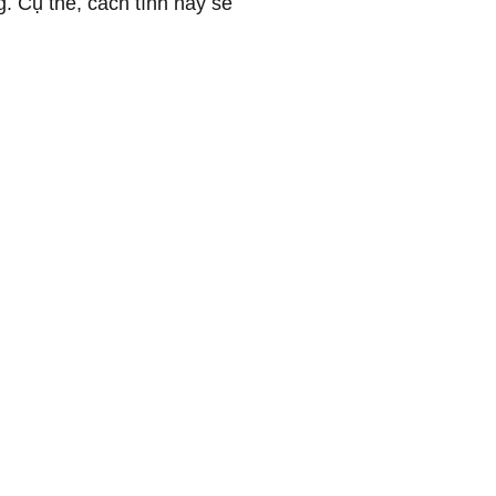
. Cụ thể, cách tính này sẽ