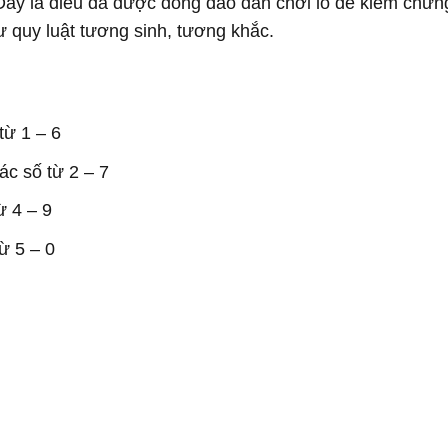
 Đây là điều đã được đông đảo dân chơi lô đề kiểm chứng
quy luật tương sinh, tương khắc.
từ 1 – 6
c số từ 2 – 7
ừ 4 – 9
ừ 5 – 0