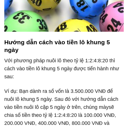
Hướng dẫn cách vào tiền lô khung 5
ngày
Với phương pháp nuôi lô theo tỷ lệ 1:2:4:8:20 thì
cách vào tiền lô khung 5 ngày được tiến hành như
sau:
Ví dụ: Bạn dành ra số vốn là 3.500.000 VNĐ để
nuôi lô khung 5 ngày. Sau đó với hướng dẫn cách
vào tiền nuôi lô cặp 5 ngày ở trên, chúng màysẽ
chia số tiền theo tỷ lệ 1:2:4:8:20 là 100.000 VNĐ,
200.000 VNĐ, 400.000 VNĐ, 800.000 VNĐ và