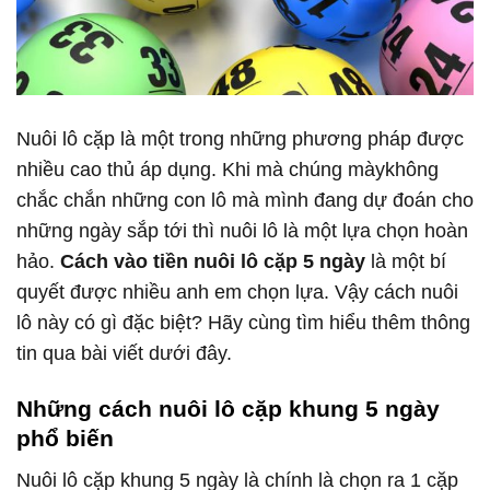
Nuôi lô cặp là một trong những phương pháp được
nhiều cao thủ áp dụng. Khi mà chúng màykhông
chắc chắn những con lô mà mình đang dự đoán cho
những ngày sắp tới thì nuôi lô là một lựa chọn hoàn
hảo.
Cách vào tiền nuôi lô cặp 5 ngày
là một bí
quyết được nhiều anh em chọn lựa. Vậy cách nuôi
lô này có gì đặc biệt? Hãy cùng tìm hiểu thêm thông
tin qua bài viết dưới đây.
Những cách nuôi lô cặp khung 5 ngày
phổ biến
Nuôi lô cặp khung 5 ngày là chính là chọn ra 1 cặp