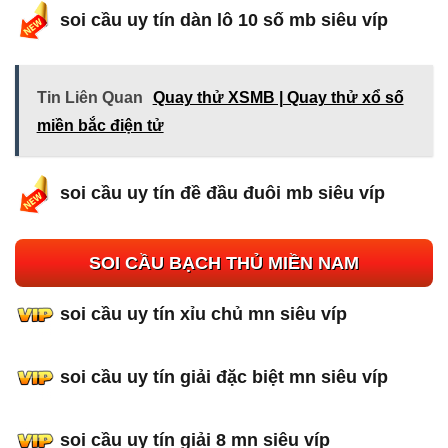
soi cầu uy tín dàn lô 10 số mb siêu víp
Tin Liên Quan
Quay thử XSMB | Quay thử xổ số
miền bắc điện tử
soi cầu uy tín đề đầu đuôi mb siêu víp
SOI CẦU BẠCH THỦ MIỀN NAM
soi cầu uy tín xỉu chủ mn siêu víp
soi cầu uy tín giải đặc biệt mn siêu víp
soi cầu uy tín giải 8 mn siêu víp