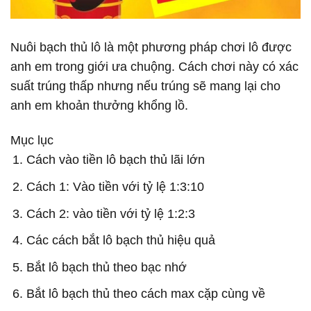
Nuôi bạch thủ lô là một phương pháp chơi lô được
anh em trong giới ưa chuộng. Cách chơi này có xác
suất trúng thấp nhưng nếu trúng sẽ mang lại cho
anh em khoản thưởng khổng lồ.
Mục lục
Cách vào tiền lô bạch thủ lãi lớn
Cách 1: Vào tiền với tỷ lệ 1:3:10
Cách 2: vào tiền với tỷ lệ 1:2:3
Các cách bắt lô bạch thủ hiệu quả
Bắt lô bạch thủ theo bạc nhớ
Bắt lô bạch thủ theo cách max cặp cùng về