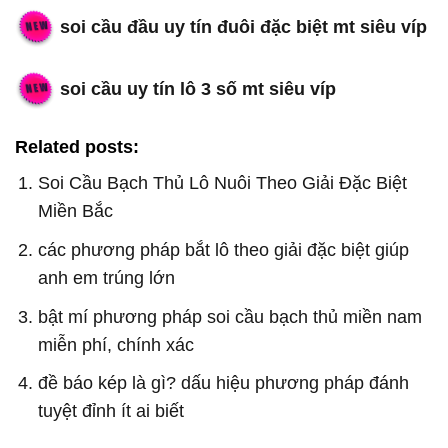
soi cầu đầu uy tín đuôi đặc biệt mt siêu víp
soi cầu uy tín lô 3 số mt siêu víp
Related posts:
Soi Cầu Bạch Thủ Lô Nuôi Theo Giải Đặc Biệt
Miền Bắc
các phương pháp bắt lô theo giải đặc biệt giúp
anh em trúng lớn
bật mí phương pháp soi cầu bạch thủ miền nam
miễn phí, chính xác
đề báo kép là gì? dấu hiệu phương pháp đánh
tuyệt đỉnh ít ai biết