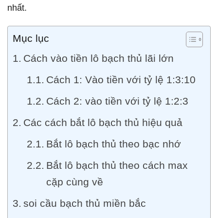
nhất.
Mục lục
Cách vào tiền lô bạch thủ lãi lớn
Cách 1: Vào tiền với tỷ lệ 1:3:10
Cách 2: vào tiền với tỷ lệ 1:2:3
Các cách bắt lô bạch thủ hiệu quả
Bắt lô bạch thủ theo bạc nhớ
Bắt lô bạch thủ theo cách max
cặp cùng về
soi cầu bạch thủ miền bắc