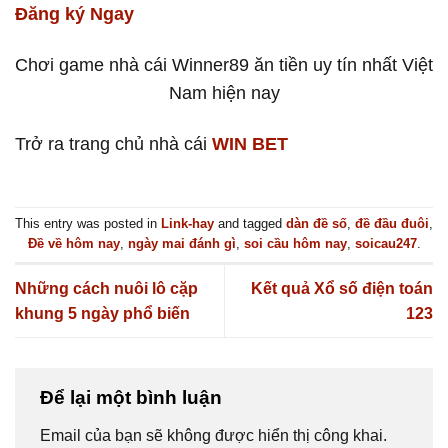
Đăng ký Ngay
Chơi game nhà cái Winner89 ăn tiền uy tín nhất Việt
Nam hiện nay
Trở ra trang chủ nhà cái
WIN BET
This entry was posted in
Link-hay
and tagged
dàn đề số
,
đề đầu đuôi
,
Đề về hôm nay
,
ngày mai đánh gì
,
soi cầu hôm nay
,
soicau247
.
Những cách nuôi lô cặp
Kết quả Xổ số điện toán
khung 5 ngày phổ biến
123
Để lại một bình luận
Email của bạn sẽ không được hiển thị công khai.