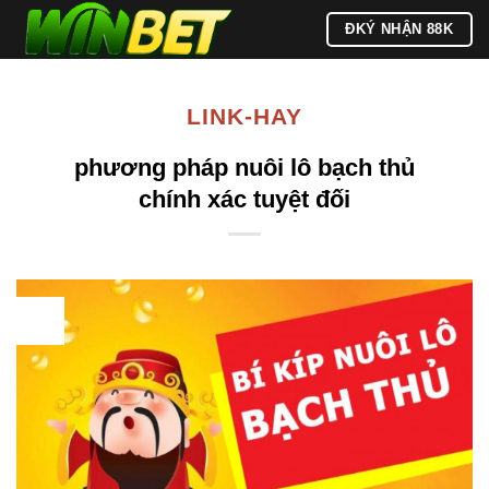
Skip
ĐKÝ NHẬN 88K
to
content
LINK-HAY
phương pháp nuôi lô bạch thủ
chính xác tuyệt đối
28
Th5