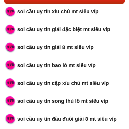
soi cầu uy tín xỉu chủ mt siêu víp
soi cầu uy tín giải đặc biệt mt siêu víp
soi cầu uy tín giải 8 mt siêu víp
soi cầu uy tín bao lô mt siêu víp
soi cầu uy tín cặp xỉu chủ mt siêu víp
soi cầu uy tín song thủ lô mt siêu víp
soi cầu uy tín đầu đuôi giải 8 mt siêu víp